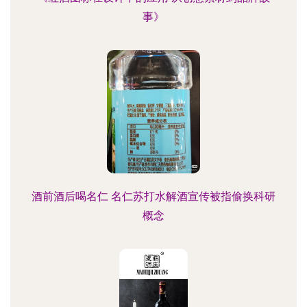
事》
酒前酒后喝名仁 名仁苏打水解酒宣传被指偷换科研
概念