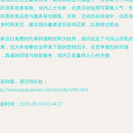
地区游客前来体验。业内人士分析，此类活动短期可聚集人气，
期则需依靠品质与服务留住顾客。目前，活动仍在持续中，但具
结束时间未定，建议感兴趣者提前咨询店家，以免错过机会。
这家店以免费的扎啤和酒精饮料为纽带，成功拉近了与乐山市民
距离，也为本地餐饮业带来了新的营销启示。在竞争激烈的市场
中，真诚的回馈与创新服务，或许正是赢得人心的关键。
如若转载，请注明出处：
tp://www.jujiukuaixian.com/product/86.html
新时间：2026-08-04 02:44:27