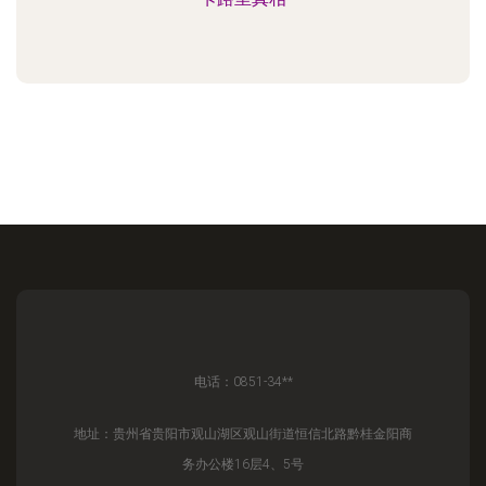
电话：0851-34**
地址：贵州省贵阳市观山湖区观山街道恒信北路黔桂金阳商
务办公楼16层4、5号