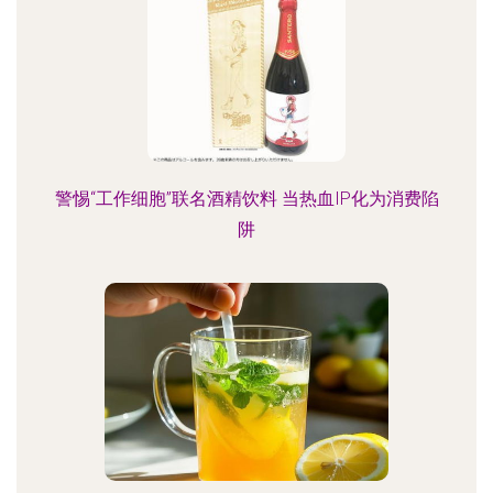
警惕“工作细胞”联名酒精饮料 当热血IP化为消费陷
阱