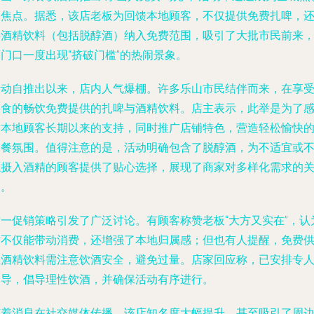
的焦点。据悉，该店老板为回馈本地顾客，不仅提供免费扎啤，
将酒精饮料（包括脱醇酒）纳入免费范围，吸引了大批市民前来
门口一度出现“挤破门槛”的热闹景象。
活动自推出以来，店内人气爆棚。许多乐山市民结伴而来，在享
美食的畅饮免费提供的扎啤与酒精饮料。店主表示，此举是为了
谢本地顾客长期以来的支持，同时推广店铺特色，营造轻松愉快
聚餐氛围。值得注意的是，活动明确包含了脱醇酒，为不适宜或
愿摄入酒精的顾客提供了贴心选择，展现了商家对多样化需求的
照。
这一促销策略引发了广泛讨论。有顾客称赞老板“大方又实在”，认
这不仅能带动消费，还增强了本地归属感；但也有人提醒，免费
应酒精饮料需注意饮酒安全，避免过量。店家回应称，已安排专
引导，倡导理性饮酒，并确保活动有序进行。
随着消息在社交媒体传播，该店知名度大幅提升，甚至吸引了周