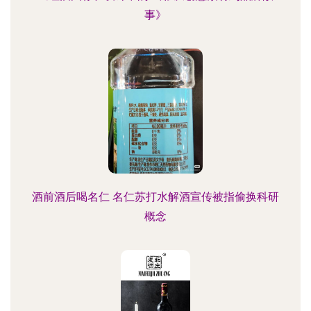
事》
酒前酒后喝名仁 名仁苏打水解酒宣传被指偷换科研
概念