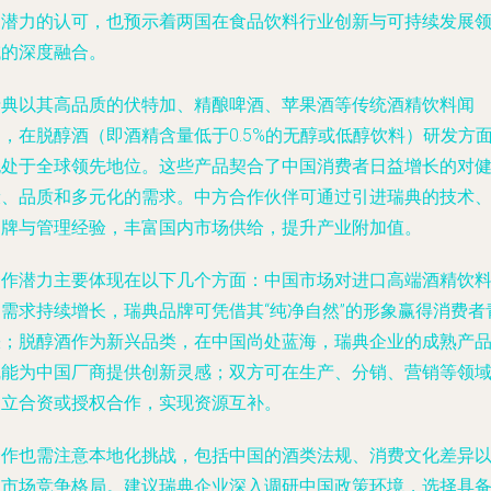
场潜力的认可，也预示着两国在食品饮料行业创新与可持续发展
域的深度融合。
瑞典以其高品质的伏特加、精酿啤酒、苹果酒等传统酒精饮料闻
，在脱醇酒（即酒精含量低于0.5%的无醇或低醇饮料）研发方
也处于全球领先地位。这些产品契合了中国消费者日益增长的对
康、品质和多元化的需求。中方合作伙伴可通过引进瑞典的技术
品牌与管理经验，丰富国内市场供给，提升产业附加值。
合作潜力主要体现在以下几个方面：中国市场对进口高端酒精饮
的需求持续增长，瑞典品牌可凭借其“纯净自然”的形象赢得消费者
睐；脱醇酒作为新兴品类，在中国尚处蓝海，瑞典企业的成熟产
线能为中国厂商提供创新灵感；双方可在生产、分销、营销等领
建立合资或授权合作，实现资源互补。
合作也需注意本地化挑战，包括中国的酒类法规、消费文化差异
及市场竞争格局。建议瑞典企业深入调研中国政策环境，选择具