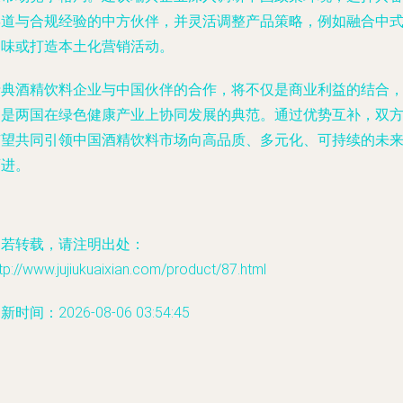
渠道与合规经验的中方伙伴，并灵活调整产品策略，例如融合中
口味或打造本土化营销活动。
瑞典酒精饮料企业与中国伙伴的合作，将不仅是商业利益的结合
更是两国在绿色健康产业上协同发展的典范。通过优势互补，双
有望共同引领中国酒精饮料市场向高品质、多元化、可持续的未
迈进。
如若转载，请注明出处：
tp://www.jujiukuaixian.com/product/87.html
新时间：2026-08-06 03:54:45