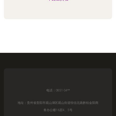
电话：0851-34**
地址：贵州省贵阳市观山湖区观山街道恒信北路黔桂金阳商
务办公楼16层4、5号