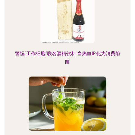
警惕“工作细胞”联名酒精饮料 当热血IP化为消费陷
阱