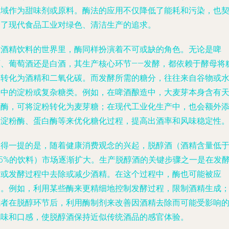
领域作为甜味剂或原料。酶法的应用不仅降低了能耗和污染，也
合了现代食品工业对绿色、清洁生产的追求。
在酒精饮料的世界里，酶同样扮演着不可或缺的角色。无论是啤
酒、葡萄酒还是白酒，其生产核心环节——发酵，都依赖于酵母将
分转化为酒精和二氧化碳。而发酵所需的糖分，往往来自谷物或
果中的淀粉或复杂糖类。例如，在啤酒酿造中，大麦芽本身含有
然酶，可将淀粉转化为麦芽糖；在现代工业化生产中，也会额外
加淀粉酶、蛋白酶等来优化糖化过程，提高出酒率和风味稳定性
值得一提的是，随着健康消费观念的兴起，脱醇酒（酒精含量低
.5%的饮料）市场逐渐扩大。生产脱醇酒的关键步骤之一是在发
后或发酵过程中去除或减少酒精。在这个过程中，酶也可能被应
用。例如，利用某些酶来更精细地控制发酵过程，限制酒精生成
或者在脱醇环节后，利用酶制剂来改善因酒精去除而可能受影响
风味和口感，使脱醇酒保持近似传统酒品的感官体验。