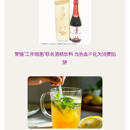
警惕“工作细胞”联名酒精饮料 当热血IP化为消费陷
阱