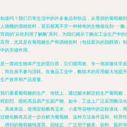
你知道吗？我们日常生活中的许多食品和饮品，从香甜的葡萄糖
令人微醺的酒精饮料，背后都离不开一种神奇的生物催化剂——酶
宋宵因的“从吃到用了解酶”系列，为我们揭示了酶在工业生产中的
泛应用，尤其是在葡萄糖生产和酒精饮料（包括新兴的脱醇酒）
造中的关键作用。
酶是一类由生物体产生的蛋白质，它们能高效、专一地加速化学
应，而自身不参与消耗。在食品工业中，酶技术的应用极大地提
了生产效率和产品质量。
让我们看看葡萄糖的生产。传统上，通过酸水解淀粉生产葡萄糖
过程剧烈、能耗高且易产生副产物。如今，工业上广泛采用酶法
解。具体来说，使用淀粉酶将玉米、小麦等谷物中的淀粉液化，
通过糖化酶将其进一步分解为葡萄糖。这种方法条件温和、特异
强，得到的葡萄糖纯度高、甜味正，广泛用于糖果、饮料、医药