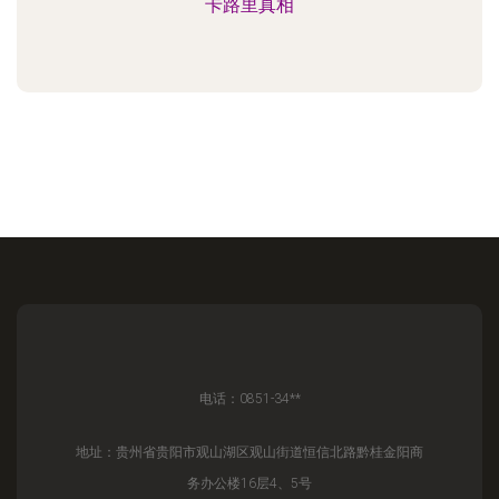
卡路里真相
电话：0851-34**
地址：贵州省贵阳市观山湖区观山街道恒信北路黔桂金阳商
务办公楼16层4、5号