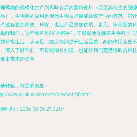
从葡萄糖的规模化生产到风味各异的酒精饮料（乃至其衍生的脱
产品），生物酶的应用是现代生物技术赋能传统产业的典范。它
生产过程更加高效、环保，也让产品更加优质、多元。宋宵因的
普提醒我们，这些看不见的“小帮手”，正默默地连接着生物科学与
们的日常生活，从满足口腹之欲到提升生活品质，酶的作用无处
在。深入了解它们，不仅能增长知识，也能让我们更懂得欣赏科
为餐桌带来的变革。
如若转载，请注明出处：
tp://www.jujiukuaixian.com/product/88.html
新时间：2026-08-06 21:02:07